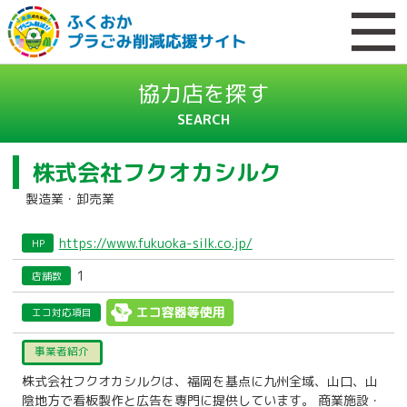
協力店を探す
SEARCH
株式会社フクオカシルク
製造業・卸売業
https://www.fukuoka-silk.co.jp/
HP
1
店舗数
エコ対応項目
事業者紹介
株式会社フクオカシルクは、福岡を基点に九州全域、山口、山
陰地方で看板製作と広告を専門に提供しています。 商業施設・