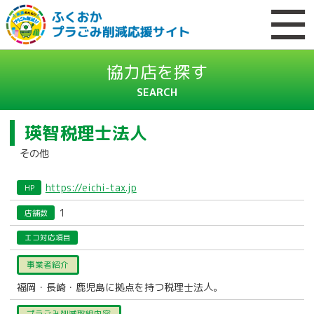
協力店を探す
SEARCH
瑛智税理士法人
その他
https://eichi-tax.jp
HP
1
店舗数
エコ対応項目
事業者紹介
福岡・長崎・鹿児島に拠点を持つ税理士法人。