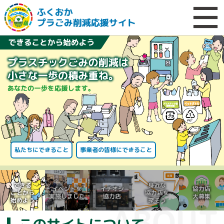
私たちにできること
事業者の皆様にできること
できる
身近な
イベントを
イチオシ
協力店
ことから
協力店を
実施しました
協力店
大募集
始めよう
探そう